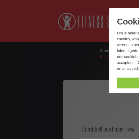
Cook
Om je beter e
cookies, waa
weer een bee
internetgedr
Geen artikelen in wage
ons cookiebel
Bekijk de winkelwagen
accepteert. D
en analytisc
Dumbbell bent over-row