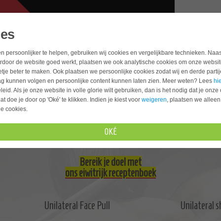
ies
PRODUCTEN
TOOLS
OEFENINGE
n persoonlijker te helpen, gebruiken wij cookies en vergelijkbare technieken. Naas
rdoor de website goed werkt, plaatsen we ook analytische cookies om onze websit
tje beter te maken. Ook plaatsen we persoonlijke cookies zodat wij en derde parti
ag kunnen volgen en persoonlijke content kunnen laten zien. Meer weten? Lees
hi
ntje
eid. Als je onze website in volle glorie wilt gebruiken, dan is het nodig dat je onze
at doe je door op 'Oké' te klikken. Indien je kiest voor
weigeren
, plaatsen we alleen
Hulp nodig? Neem 
he cookies.
OKÉ
Bereik je doel met
ons eiwitrijk receptenboek
Unilateral Face Pull
Unilateral s