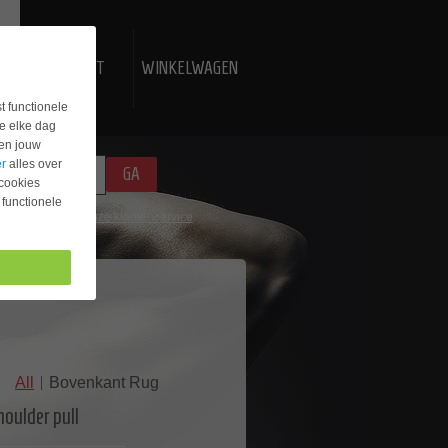
N
CONTACT
WINKELWAGEN
t functionele
e elke dag
jen jouw
er
alles over
GA
 cookies
 functionele
contact op met
onze klantenservice
.
All
Bovenkant Rug
houlder pull