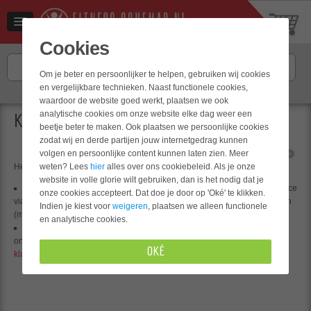
Cookies
Om je beter en persoonlijker te helpen, gebruiken wij cookies
en vergelijkbare technieken. Naast functionele cookies,
Hulp nodig? Neem contact op met
onze klantenservice
.
waardoor de website goed werkt, plaatsen we ook
analytische cookies om onze website elke dag weer een
KLACHTENPROCEDURE
beetje beter te maken. Ook plaatsen we persoonlijke cookies
zodat wij en derde partijen jouw internetgedrag kunnen
volgen en persoonlijke content kunnen laten zien. Meer
lettergrootte
weten? Lees
hier
alles over ons cookiebeleid. Als je onze
Heb je een klacht? We lossen je klacht graag op.
website in volle glorie wilt gebruiken, dan is het nodig dat je
Dat lukt het snelst wanneer je contact op neemt met onze klantenservice
onze cookies accepteert. Dat doe je door op 'Oké' te klikken.
via
info@fitnessschemas.nl
. Wij streven er naar om e-mails op werkdagen
Indien je kiest voor
weigeren
, plaatsen we alleen functionele
(ma t/m vr ) binnen 24 uur te beantwoorden.
en analytische cookies.
Ben je niet tevreden met het antwoord? Zoek het hogerop en schrijf
onze manager Klantenservice aan. Je kunt hem mailen op
OKÉ
klachten@fitnessschemas.nl
. Binnen 5 werkdagen heb je antwoord.