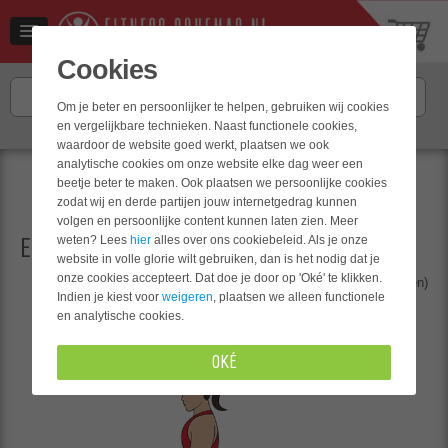
Cookies
Om je beter en persoonlijker te helpen, gebruiken wij cookies
en vergelijkbare technieken. Naast functionele cookies,
Hulp nodig? Neem contact op met
onze klantenservice
.
waardoor de website goed werkt, plaatsen we ook
analytische cookies om onze website elke dag weer een
Bereik je doel met
beetje beter te maken. Ook plaatsen we persoonlijke cookies
zodat wij en derde partijen jouw internetgedrag kunnen
ons eiwitrijk receptenboek
volgen en persoonlijke content kunnen laten zien. Meer
weten? Lees
hier
alles over ons cookiebeleid. Als je onze
ELIVATED BULGIRIAN SPLIT SQUAT
website in volle glorie wilt gebruiken, dan is het nodig dat je
onze cookies accepteert. Dat doe je door op 'Oké' te klikken.
Beoordeling
(0 stemmen)
lettergrootte
Indien je kiest voor
weigeren
, plaatsen we alleen functionele
en analytische cookies.
OKÉ