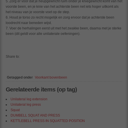
Zorg er voor dat je heupgewricht ruim onder je kniegewricht komt van het
voorste been, en je knie van het achterste been net iets hoger uitkomt als
het niveau van je voorste voet op de step.
Houd je torso zo recht mogelijk en zorg ervoor dat je achterste been
loodrecht naar beneden wijst.
Voer de herhalingen eerst uit met het zwakke been, daarna met je sterke
been (dit geldt voor alle unilaterale oefeningen).
Share to:
Getagged onder
Voorkant bovenbeen
Gerelateerde items (op tag)
Unilateral leg extension
Unilateral leg press
Squat
DUMBELL SQUAT AND PRESS
KETTLEBELL PRESS IN SQUATTED POSITION